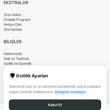
EKSTRALAR
Ürün İadesi
Ortaklık Programı
Hediye Çeki
Site Haritası
BILGILER
Hakkımızda
İade ve Teslimat
Gizlilik ve Güvenlik
Mesafeli Satış Sözleşmesi
🛡️
Gizlilik Ayarları
Sitemizde size en iyi deneyimi sunabilmek adına yasalara
AYLIN ELEKTRONIK BURDUR | GÜVENLIK | UYDU | OTO SES
uygun çerezler kullanıyoruz.
Detayları inceleyin.
SISTEMLERI | ELEKTRONIK ÜRÜNLER © 2026 - TÜM HAKLARI
SAKLIDIR.
TASARIM DIZAYN:
AYLIN
Kabul Et
0
0