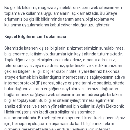
Bu gizlilik bildirimi, magaza.aylinelektronik.com web sitesinin veri
toplama ve kullanma uygulamalarını açıklamaktadır. Bu Siteye
erişmeniz bu gizlilik bildiriminde tanımlanan, bilgi toplama ve
kullanma uygulamalarını kabul ediyor olduğunuzu gösterir.
Kişisel Bilgilerinizin Toplanması
Sitemizde istenen kişisel bilgileriniz hizmetlerimizin sunulabilmesi,
bilgilendirme, iletişim vb. durumlar için kayıt altında tutulmaktadır.
Topladığımız kişisel bilgiler arasında adınız, e-posta adresiniz,
telefonunuz, iş veya ev adresiniz, şirketinizle ve kredi kartınızdan
çekilen bilgiler ile ilgili bilgiler olabilir. Site, ziyaretleriniz hakkında,
siteye erişmek için kullandığınız internet servis sağlayıcısının adı ve
internet protokol (IP) adresi, siteye erişme tarihi ve saatiniz, sitede
bulunduğunuz sırada eriştiğiniz sayfalar ve sitemize doğrudan
bağlanmanızı sağlayan web sitesinin internet adresi gibi birtakım
bilgiler toplayabilir. Bu bilgiler sitenin iyileştirilmesi, eğilimlerin
analiz edilmesi ve sitenin yönetilmesi için kullanılır. Aylin Elektronik
Hiçbir müşterisinin kredi kartı bilgilerini sisteminde
saklamamaktadır. Bu sebepten dolayı kendi kredi kartı güvenliğiniz
için, her sipariş oluşturma aşamasında kart bilgilerinizi tekrar
girmeniz gerekmektedir ve Kendi Güvenliğiniz için internet