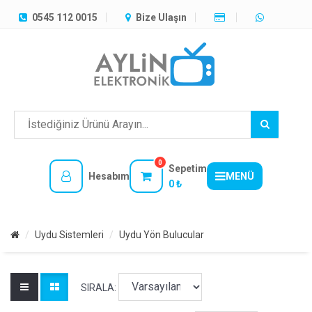
TÜM
0545 112 0015
Bize Ulaşın
KATEGORILER
MENÜ
0
Sepetim
Hesabım
MENÜ
0 ₺
Uydu Sistemleri
Uydu Yön Bulucular
SIRALA: