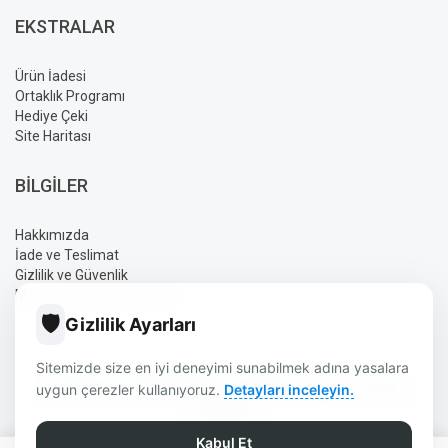
EKSTRALAR
Ürün İadesi
Ortaklık Programı
Hediye Çeki
Site Haritası
BILGILER
Hakkımızda
İade ve Teslimat
Gizlilik ve Güvenlik
Mesafeli Satış Sözleşmesi
🛡️
Gizlilik Ayarları
Sitemizde size en iyi deneyimi sunabilmek adına yasalara
AYLIN ELEKTRONIK BURDUR | GÜVENLIK | UYDU | OTO SES
uygun çerezler kullanıyoruz.
Detayları inceleyin.
SISTEMLERI | ELEKTRONIK ÜRÜNLER © 2026 - TÜM HAKLARI
SAKLIDIR.
TASARIM DIZAYN:
AYLIN
Kabul Et
0
0