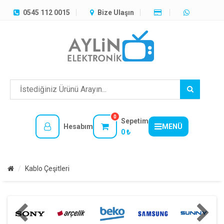
TÜM
0545 112 0015
Bize Ulaşın
KATEGORILER
MENÜ
0
Sepetim
Hesabım
MENÜ
0 ₺
Kablo Çeşitleri