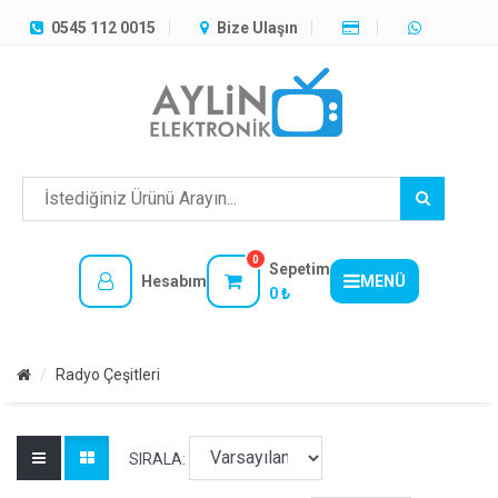
TÜM
0545 112 0015
Bize Ulaşın
KATEGORILER
MENÜ
0
Sepetim
Hesabım
MENÜ
0 ₺
Radyo Çeşitleri
SIRALA: