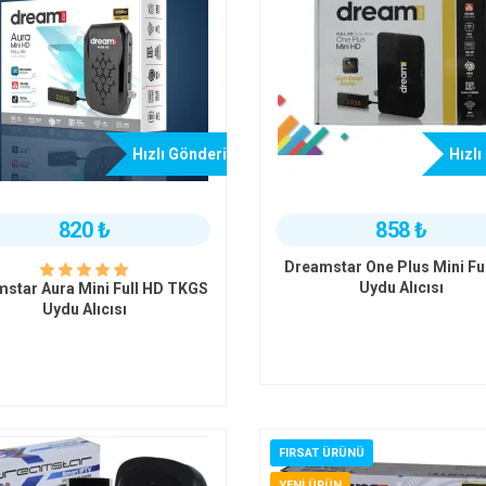
Hızlı Gönderi
Hızlı
820 ₺
858 ₺
Dreamstar One Plus Mini Fu
Uydu Alıcısı
star Aura Mini Full HD TKGS
Uydu Alıcısı
FIRSAT ÜRÜNÜ
YENI ÜRÜN