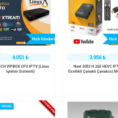
Hızlı Gönderi
Hızlı
4.051 ₺
3.956 ₺
CH VIPBOX UFO IPTV (Linux
Next 2053 H.265 HEVC IP
İşletim Sistemli)
Özellikli Çanaklı Çanaksız 
HD Uydu Alıcısı
STOKDA YOK
T ÜRÜNÜ