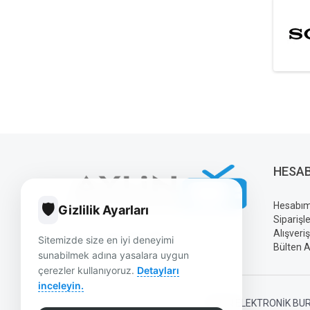
HESA
Hesabı
🛡️
Gizlilik Ayarları
Siparişl
Alışveri
Sitemizde size en iyi deneyimi
Bülten A
sunabilmek adına yasalara uygun
çerezler kullanıyoruz.
Detayları
inceleyin.
AYLIN ELEKTRONIK BUR