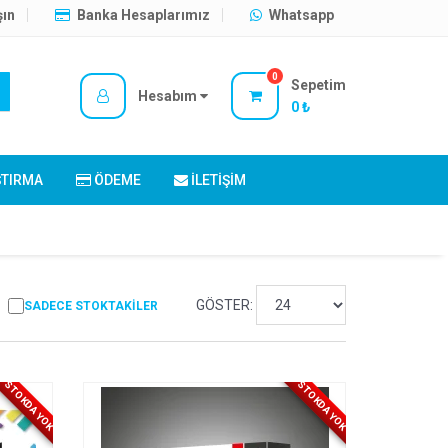
şın
Banka Hesaplarımız
Whatsapp
0
Sepetim
Hesabım
0 ₺
ŞTIRMA
ÖDEME
İLETIŞIM
GÖSTER:
SADECE STOKTAKILER
STOKDA YOK
STOKDA YOK