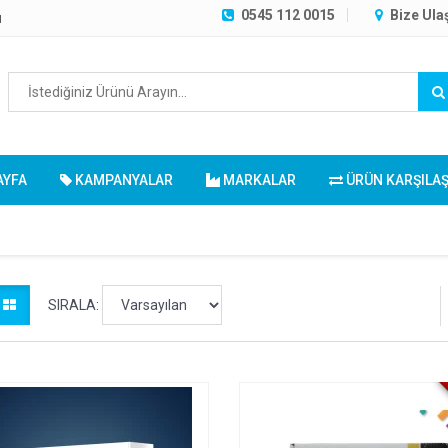
0545 112 0015
Bize Ula
ı
AYFA
KAMPANYALAR
MARKALAR
ÜRÜN KARŞILA
SIRALA: