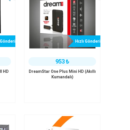
 Gönderi
Hızlı Gönderi
953 ₺
ll HD
DreamStar One Plus Mini HD (Akıllı
Kumandalı)