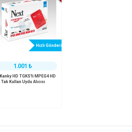
Hızlı Gönderi
1.001 ₺
 Kanky HD TGKS'li MPEG4 HD
Tak Kullan Uydu Alıcısı