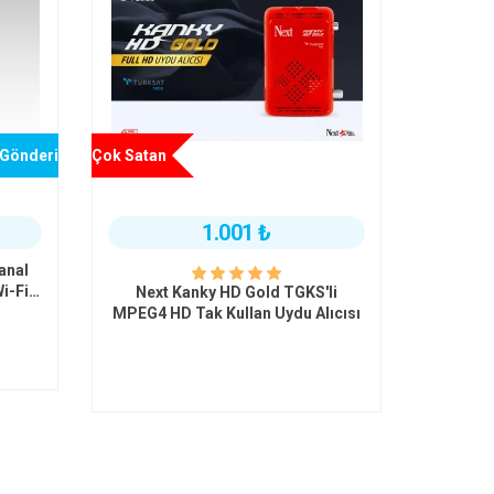
 Gönderi
Çok Satan
1.001 ₺
anal
-Fi'lı
Next Kanky HD Gold TGKS'li
.265
MPEG4 HD Tak Kullan Uydu Alıcısı