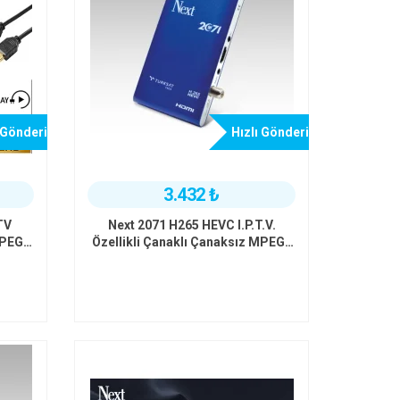
 Gönderi
Hızlı Gönderi
3.432 ₺
TV
Next 2071 H265 HEVC I.P.T.V.
MPEG4
Özellikli Çanaklı Çanaksız MPEG4
HD Uydu Alıcısı