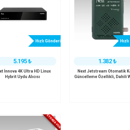
Hızlı Gönderi
Hızlı
5.195 ₺
1.382 ₺
xt İnnova 4K Ultra HD Linux
Next Jetstream Otomatik K
Hybrit Uydu Alıcısı
Güncelleme Özellikli, Dahili Wi
Tak Kullan I.P.T.V. HEVC H
Uydu Alıcısı
STOKDA YOK