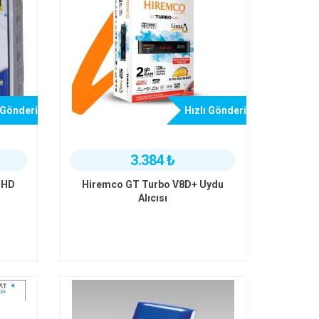
 Gönderi
Hızlı Gönderi
3.384 ₺
 HD
Hiremco GT Turbo V8D+ Uydu
Alıcısı