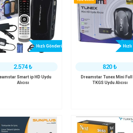
Hızlı Gönderi
Hızlı
2.574 ₺
820 ₺
eamstar Smart ip HD Uydu
Dreamstar Tunex Mini Full
Alıcısı
TKGS Uydu Alıcısı