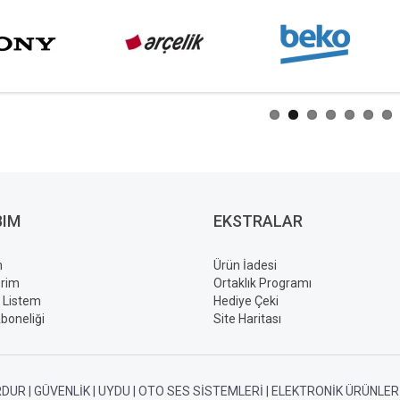
BIM
EKSTRALAR
m
Ürün İadesi
erim
Ortaklık Programı
ş Listem
Hediye Çeki
boneliği
Site Haritası
DUR | GÜVENLIK | UYDU | OTO SES SISTEMLERI | ELEKTRONIK ÜRÜNLER