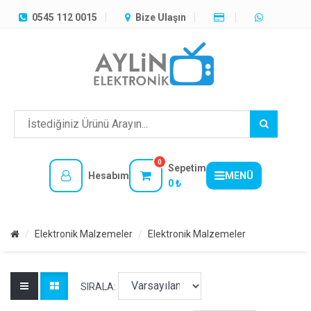
TÜM
0545 112 0015
Bize Ulaşın
KATEGORILER
MENÜ
0
Sepetim
Hesabım
MENÜ
0 ₺
Elektronik Malzemeler
Elektronik Malzemeler
SIRALA: