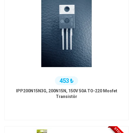
453 ₺
IPP200N15N3G, 200N15N, 150V 50A TO-220 Mosfet
Transistör