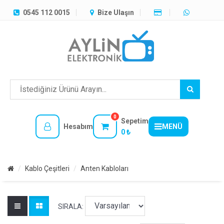
TÜM
0545 112 0015
Bize Ulaşın
KATEGORILER
MENÜ
0
Sepetim
Hesabım
MENÜ
0 ₺
Kablo Çeşitleri
Anten Kabloları
SIRALA: