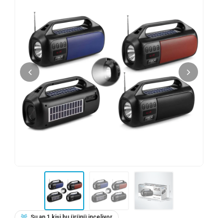
Şu an 1 kişi bu ürünü inceliyor