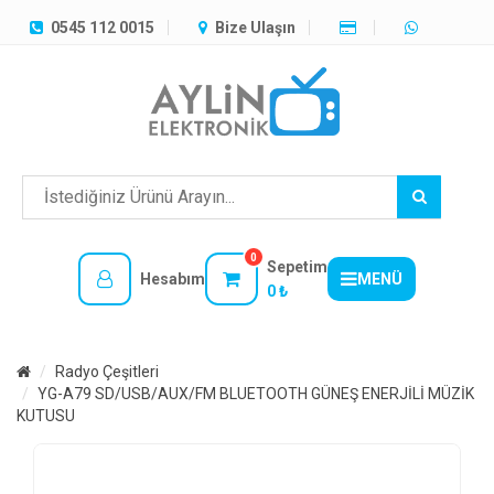
TÜM
0545 112 0015
Bize Ulaşın
KATEGORILER
MENÜ
0
Sepetim
Hesabım
MENÜ
0 ₺
Radyo Çeşitleri
YG-A79 SD/USB/AUX/FM BLUETOOTH GÜNEŞ ENERJİLİ MÜZİK
KUTUSU