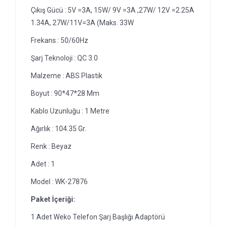
Çıkış Gücü : 5V =3A, 15W/ 9V =3A ,27W/ 12V =2.25A
1.34A, 27W/11V=3A (Maks. 33W
Frekans : 50/60Hz
Şarj Teknoloji : QC 3.0
Malzeme : ABS Plastik
Boyut : 90*47*28 Mm
Kablo Uzunluğu : 1 Metre
Ağırlık : 104.35 Gr.
Renk : Beyaz
Adet : 1
Model : WK-27876
Paket İçeriği:
1 Adet Weko Telefon Şarj Başlığı Adaptörü