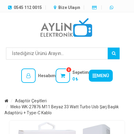
TÜM
0545 112 0015
Bize Ulaşın
KATEGORILER
MENÜ
0
Sepetim
Hesabım
MENÜ
0 ₺
Adaptör Çeşitleri
Weko WK-27876 M11 Beyaz 33 Watt Turbo Usb Şarj Başlık
Adaptörü + Type-C Kablo