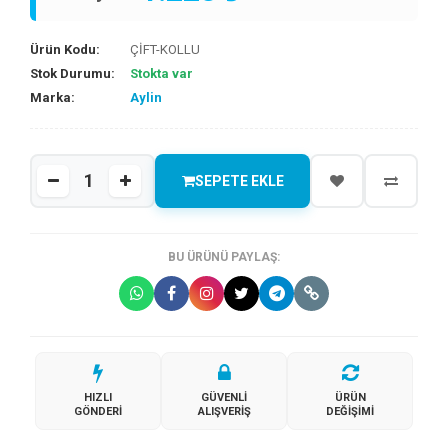
Ürün Kodu:
ÇİFT-KOLLU
Stok Durumu:
Stokta var
Marka:
Aylin
SEPETE EKLE
BU ÜRÜNÜ PAYLAŞ:
HIZLI
GÜVENLI
ÜRÜN
GÖNDERI
ALIŞVERIŞ
DEĞIŞIMI