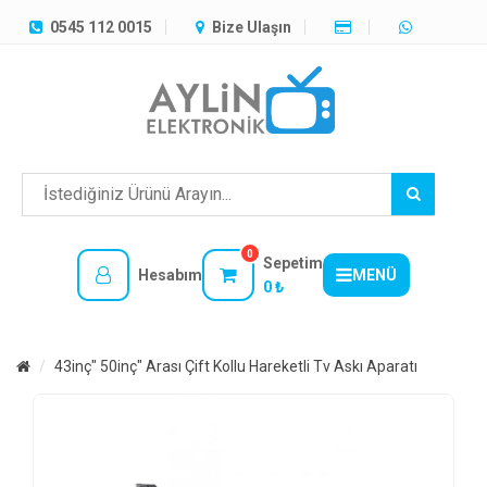
TÜM
0545 112 0015
Bize Ulaşın
KATEGORILER
MENÜ
0
Sepetim
Hesabım
MENÜ
0 ₺
43inç" 50inç" Arası Çift Kollu Hareketli Tv Askı Aparatı