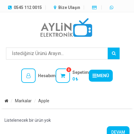
TÜM
0545 112 0015
Bize Ulaşın
KATEGORILER
MENÜ
0
Sepetim
Hesabım
MENÜ
0 ₺
Markalar
Apple
Listelenecek bir ürün yok
DEVAM