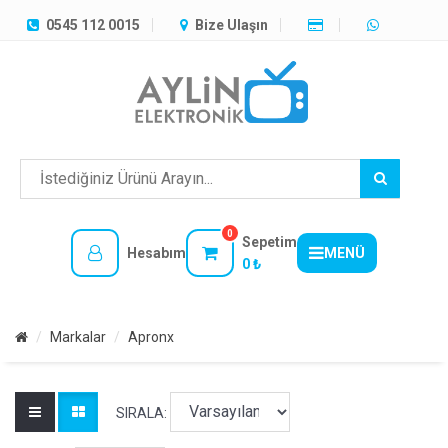
TÜM
0545 112 0015
Bize Ulaşın
KATEGORILER
MENÜ
0
Sepetim
Hesabım
MENÜ
0 ₺
Markalar
Apronx
SIRALA: