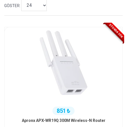
GÖSTER:
STOKDA YOK
851 ₺
Apronx APX-WR19Q 300M Wireless-N Router