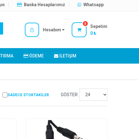
şın
Banka Hesaplarımız
Whatsapp
0
Sepetim
Hesabım
0 ₺
ŞTIRMA
ÖDEME
İLETIŞIM
GÖSTER:
SADECE STOKTAKILER