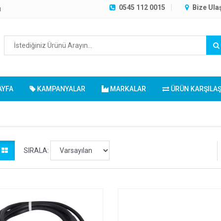
0545 112 0015
Bize Ula
ı
AYFA
KAMPANYALAR
MARKALAR
ÜRÜN KARŞILA
SIRALA: