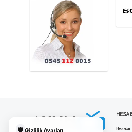
HESA
Hesabı
🛡️
Gizlilik Ayarları