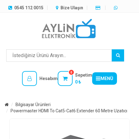
TÜM
0545 112 0015
Bize Ulaşın
KATEGORILER
MENÜ
0
Sepetim
Hesabım
MENÜ
0 ₺
Bilgisayar Ürünleri
Powermaster HDMI To Cat5-Cat6 Extender 60 Metre Uzatıcı