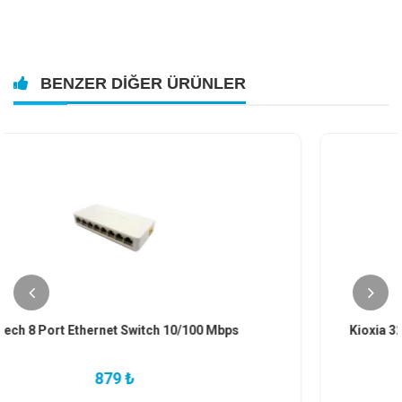
BENZER DIĞER ÜRÜNLER
Kioxia 32GB Transmemory U202 USB 2.0 Flash Bellek
511 ₺