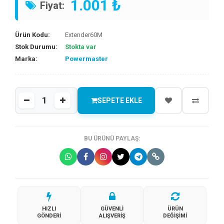
1.001 ₺
Fiyat:
Ürün Kodu:
Extender60M
Stok Durumu:
Stokta var
Marka:
Powermaster
SEPETE EKLE
BU ÜRÜNÜ PAYLAŞ:
HIZLI
GÜVENLI
ÜRÜN
GÖNDERI
ALIŞVERIŞ
DEĞIŞIMI