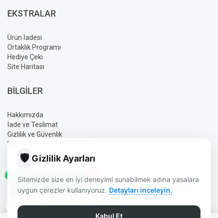
EKSTRALAR
Ürün İadesi
Ortaklık Programı
Hediye Çeki
Site Haritası
BILGILER
Hakkımızda
İade ve Teslimat
Gizlilik ve Güvenlik
Mesafeli Satış Sözleşmesi
🛡️
Gizlilik Ayarları
✕
GÜN İÇINDE SIPARIŞ HATTI
Sitemizde size en iyi deneyimi sunabilmek adına yasalara
AYLIN ELEKTRONIK BURDUR | GÜVENLIK | UYDU | OTO SES
uygun çerezler kullanıyoruz.
Detayları inceleyin.
SISTEMLERI | ELEKTRONIK ÜRÜNLER © 2026 - TÜM HAKLARI
SAKLIDIR.
Saat 14:00'e Kadar Kargo
TASARIM DIZAYN:
AYLIN
Kabul Et
0
0