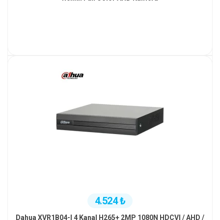
4.524 ₺
Dahua XVR1B04-I 4 Kanal H265+ 2MP 1080N HDCVI / AHD /