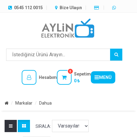
TÜM
0545 112 0015
Bize Ulaşın
KATEGORILER
MENÜ
0
Sepetim
Hesabım
MENÜ
0 ₺
Markalar
Dahua
SIRALA: