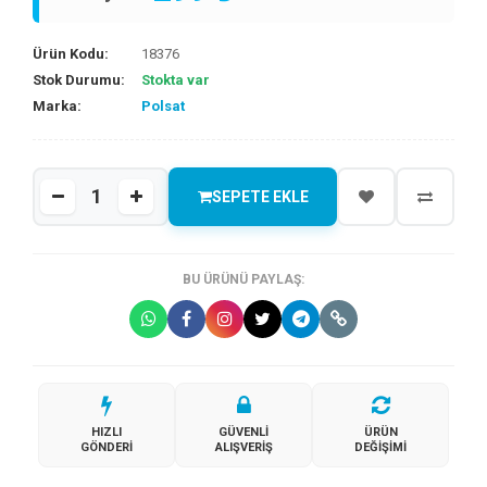
Ürün Kodu:
18376
Stok Durumu:
Stokta var
Marka:
Polsat
SEPETE EKLE
BU ÜRÜNÜ PAYLAŞ:
HIZLI
GÜVENLI
ÜRÜN
GÖNDERI
ALIŞVERIŞ
DEĞIŞIMI