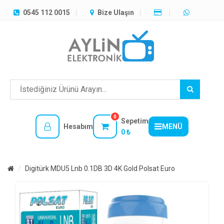
TÜM
0545 112 0015
Bize Ulaşın
KATEGORILER
MENÜ
0
Sepetim
Hesabım
MENÜ
0 ₺
Digitürk MDU5 Lnb 0.1DB 3D 4K Gold Polsat Euro