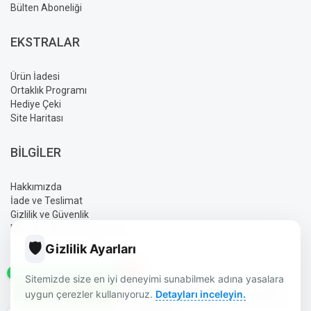
Bülten Aboneliği
EKSTRALAR
Ürün İadesi
Ortaklık Programı
Hediye Çeki
Site Haritası
BILGILER
Hakkımızda
İade ve Teslimat
Gizlilik ve Güvenlik
Mesafeli Satış Sözleşmesi
🛡️
Gizlilik Ayarları
✕
GÜN İÇINDE SIPARIŞ HATTI
Sitemizde size en iyi deneyimi sunabilmek adına yasalara
AYLIN ELEKTRONIK BURDUR | GÜVENLIK | UYDU | OTO SES
uygun çerezler kullanıyoruz.
Detayları inceleyin.
SISTEMLERI | ELEKTRONIK ÜRÜNLER © 2026 - TÜM HAKLARI