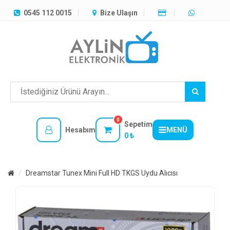
TÜM
0545 112 0015
Bize Ulaşın
KATEGORILER
MENÜ
0
Sepetim
Hesabım
MENÜ
0 ₺
Dreamstar Tunex Mini Full HD TKGS Uydu Alıcısı