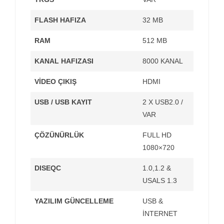
FLASH HAFIZA
32 MB
RAM
512 MB
KANAL HAFIZASI
8000 KANAL
VİDEO ÇIKIŞ
HDMI
USB / USB KAYIT
2 X USB2.0 /
VAR
ÇÖZÜNÜRLÜK
FULL HD
1080×720
DISEQC
1.0,1.2 &
USALS 1.3
YAZILIM GÜNCELLEME
USB &
İNTERNET