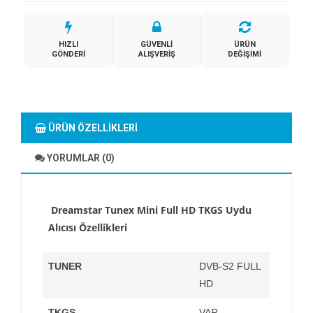
HIZLI
GÜVENLI
ÜRÜN
GÖNDERI
ALIŞVERIŞ
DEĞIŞIMI
ÜRÜN ÖZELLIKLERI
YORUMLAR (0)
Dreamstar
Tunex
Mini Full HD TKGS Uydu
Alıcısı Özellikleri
TUNER
DVB-S2 FULL
HD
TKGS
VAR