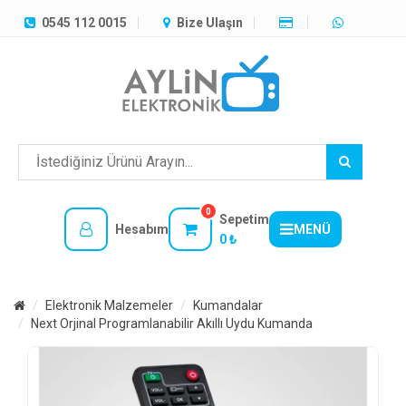
TÜM
0545 112 0015
Bize Ulaşın
KATEGORILER
MENÜ
0
Sepetim
Hesabım
MENÜ
0 ₺
Elektronik Malzemeler
Kumandalar
Next Orjinal Programlanabilir Akıllı Uydu Kumanda