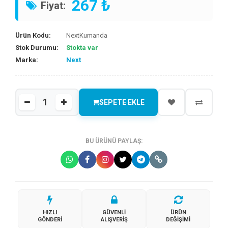
267 ₺
Fiyat:
Ürün Kodu:
NextKumanda
Stok Durumu:
Stokta var
Marka:
Next
SEPETE EKLE
BU ÜRÜNÜ PAYLAŞ:
HIZLI
GÜVENLI
ÜRÜN
GÖNDERI
ALIŞVERIŞ
DEĞIŞIMI