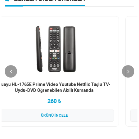
Orjinal D-Smart HD Blue Go Tuşlu Yeni Nesil Uydu
Kumandası
259 ₺
ÜRÜNÜ İNCELE