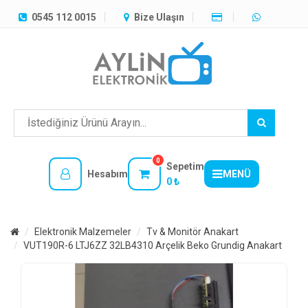
TÜM
0545 112 0015
Bize Ulaşın
KATEGORILER
MENÜ
0
Sepetim
Hesabım
MENÜ
0 ₺
Elektronik Malzemeler
Tv & Monitör Anakart
VUT190R-6 LTJ6ZZ 32LB4310 Arçelik Beko Grundig Anakart