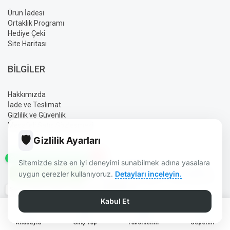
Ürün İadesi
Ortaklık Programı
Hediye Çeki
Site Haritası
BILGILER
Hakkımızda
İade ve Teslimat
Gizlilik ve Güvenlik
Mesafeli Satış Sözleşmesi
🛡️
Gizlilik Ayarları
✕
GÜN İÇINDE SIPARIŞ HATTI
Sitemizde size en iyi deneyimi sunabilmek adına yasalara
AYLIN ELEKTRONIK BURDUR | GÜVENLIK | UYDU | OTO SES
uygun çerezler kullanıyoruz.
Detayları inceleyin.
SISTEMLERI | ELEKTRONIK ÜRÜNLER © 2026 - TÜM HAKLARI
SAKLIDIR.
Saat 14:00'e Kadar Kargo
TASARIM DIZAYN:
AYLIN
Kabul Et
0
0
Anasayfa
Giriş Yap
Favorilerim
Sepetim