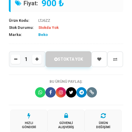
900 ₺
Fiyat:
Ürün Kodu:
LTJ6ZZ
Stok Durumu:
Stokda Yok
Marka:
Beko
STOKTA YOK
BU ÜRÜNÜ PAYLAŞ:
HIZLI
GÜVENLI
ÜRÜN
GÖNDERI
ALIŞVERIŞ
DEĞIŞIMI