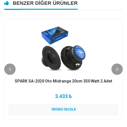
BENZER DIĞER ÜRÜNLER
Musway MSQ-6N Oto Hoparlör Midrange 16cm 500 Watt 2
Adet
3.603 ₺
ÜRÜNÜ İNCELE