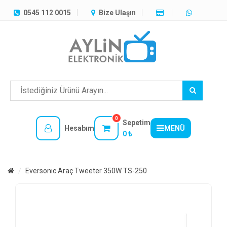
TÜM
0545 112 0015
Bize Ulaşın
KATEGORILER
MENÜ
0
Sepetim
Hesabım
MENÜ
0 ₺
Eversonic Araç Tweeter 350W TS-250