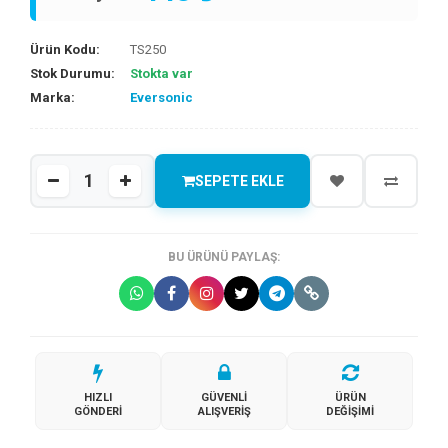
Ürün Kodu:
TS250
Stok Durumu:
Stokta var
Marka:
Eversonic
SEPETE EKLE
BU ÜRÜNÜ PAYLAŞ:
HIZLI
GÜVENLI
ÜRÜN
GÖNDERI
ALIŞVERIŞ
DEĞIŞIMI