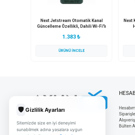
Next Jetstream Otomatik Kanal
Next 
Güncelleme Özellikli, Dahili Wi-Fi'lı
H
Tak Kullan I.P.T.V. HEVC H.265 Uydu
1.383 ₺
Alıcısı
ÜRÜNÜ İNCELE
HESA
Hesabı
🛡️
Gizlilik Ayarları
Siparişl
Alışveri
Sitemizde size en iyi deneyimi
Bülten A
sunabilmek adına yasalara uygun