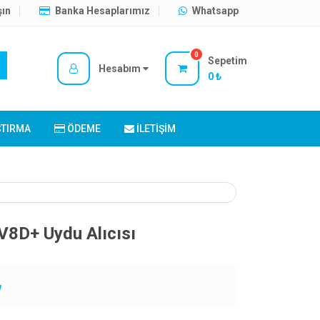
şın
Banka Hesaplarımız
Whatsapp
0
Sepetim
Hesabım
0 ₺
ŞTIRMA
ÖDEME
İLETIŞIM
V8D+ Uydu Alıcısı
₺