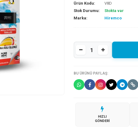
Ürün Kodu:
V8D
Stok Durumu:
Stokta var
Marka:
Hiremco
BU ÜRÜNÜ PAYLAŞ:
HIZLI
GÖNDERI