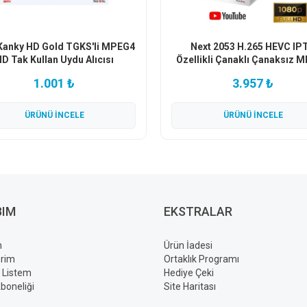
Kanky HD Gold TGKS'li MPEG4
Next 2053 H.265 HEVC IP
D Tak Kullan Uydu Alıcısı
Özellikli Çanaklı Çanaksız 
HD Uydu Alıcısı
1.001 ₺
3.957 ₺
ÜRÜNÜ İNCELE
ÜRÜNÜ İNCELE
BIM
EKSTRALAR
m
Ürün İadesi
erim
Ortaklık Programı
ş Listem
Hediye Çeki
boneliği
Site Haritası