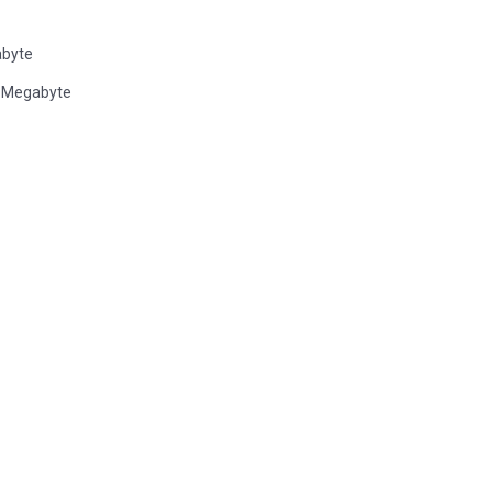
abyte
8 Megabyte