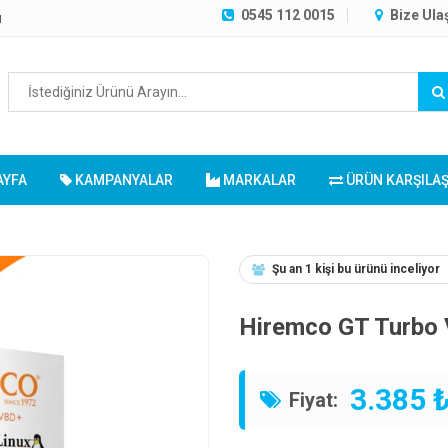
0545 112 0015
Bize Ula
ı
AYFA
KAMPANYALAR
MARKALAR
ÜRÜN KARŞILA
Şu an 1 kişi bu ürünü inceliyor
Hiremco GT Turbo 
3.385 
Fiyat: