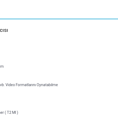
cısı
nım
i vb. Video Formatlarını Oynatabilme
r ( T2 MI )