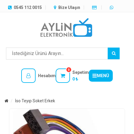
TÜM
0545 112 0015
Bize Ulaşın
KATEGORILER
MENÜ
0
Sepetim
Hesabım
MENÜ
0 ₺
İso Teyıp Soket Erkek