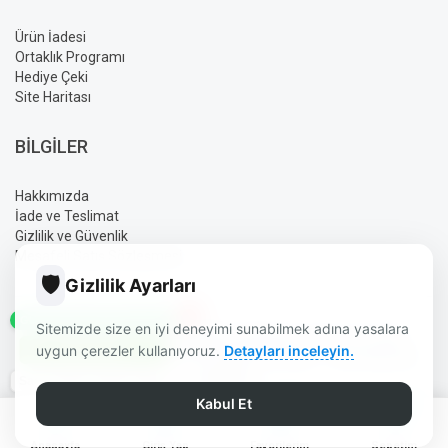
Ürün İadesi
Ortaklık Programı
Hediye Çeki
Site Haritası
BILGILER
Hakkımızda
İade ve Teslimat
Gizlilik ve Güvenlik
Mesafeli Satış Sözleşmesi
🛡️
Gizlilik Ayarları
✕
GÜN İÇINDE SIPARIŞ HATTI
Sitemizde size en iyi deneyimi sunabilmek adına yasalara
AYLIN ELEKTRONIK BURDUR | GÜVENLIK | UYDU | OTO SES
uygun çerezler kullanıyoruz.
Detayları inceleyin.
SISTEMLERI | ELEKTRONIK ÜRÜNLER © 2026 - TÜM HAKLARI
SAKLIDIR.
Saat 14:00'e Kadar Kargo
TASARIM DIZAYN:
AYLIN
Kabul Et
0
0
Anasayfa
Giriş Yap
Favorilerim
Sepetim