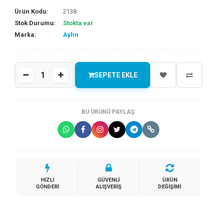
Ürün Kodu:
2138
Stok Durumu:
Stokta var
Marka:
Aylin
SEPETE EKLE
BU ÜRÜNÜ PAYLAŞ:
HIZLI
GÜVENLI
ÜRÜN
GÖNDERI
ALIŞVERIŞ
DEĞIŞIMI