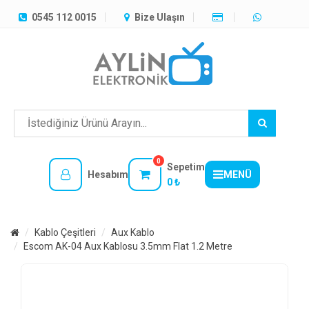
TÜM
0545 112 0015
Bize Ulaşın
KATEGORILER
MENÜ
0
Sepetim
Hesabım
MENÜ
0 ₺
Kablo Çeşitleri
Aux Kablo
Escom AK-04 Aux Kablosu 3.5mm Flat 1.2 Metre