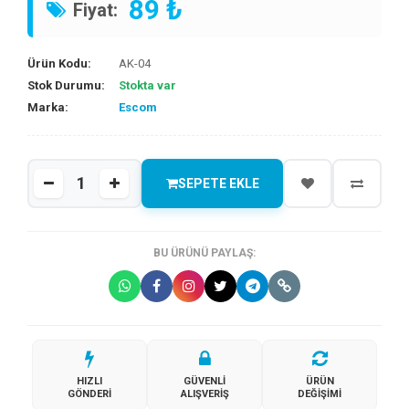
89 ₺
Fiyat:
Ürün Kodu:
AK-04
Stok Durumu:
Stokta var
Marka:
Escom
SEPETE EKLE
BU ÜRÜNÜ PAYLAŞ:
HIZLI
GÜVENLI
ÜRÜN
GÖNDERI
ALIŞVERIŞ
DEĞIŞIMI