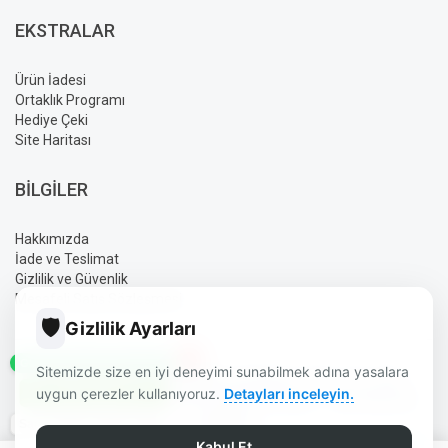
EKSTRALAR
Ürün İadesi
Ortaklık Programı
Hediye Çeki
Site Haritası
BILGILER
Hakkımızda
İade ve Teslimat
Gizlilik ve Güvenlik
Mesafeli Satış Sözleşmesi
🛡️
Gizlilik Ayarları
✕
GÜN İÇINDE SIPARIŞ HATTI
Sitemizde size en iyi deneyimi sunabilmek adına yasalara
AYLIN ELEKTRONIK BURDUR | GÜVENLIK | UYDU | OTO SES
uygun çerezler kullanıyoruz.
Detayları inceleyin.
SISTEMLERI | ELEKTRONIK ÜRÜNLER © 2026 - TÜM HAKLARI
SAKLIDIR.
Saat 14:00'e Kadar Kargo
TASARIM DIZAYN:
AYLIN
Kabul Et