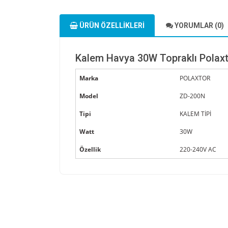
ÜRÜN ÖZELLIKLERI
YORUMLAR (0)
Kalem Havya 30W Topraklı Polax
Marka
POLAXTOR
Model
ZD-200N
Tipi
KALEM TİPİ
Watt
30W
Özellik
220-240V AC