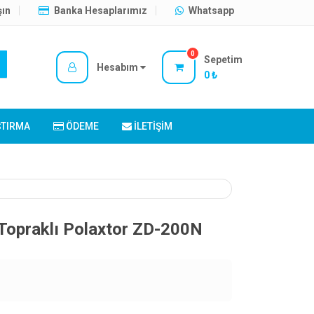
şın
Banka Hesaplarımız
Whatsapp
0
Sepetim
Hesabım
0 ₺
ŞTIRMA
ÖDEME
İLETIŞIM
opraklı Polaxtor ZD-200N