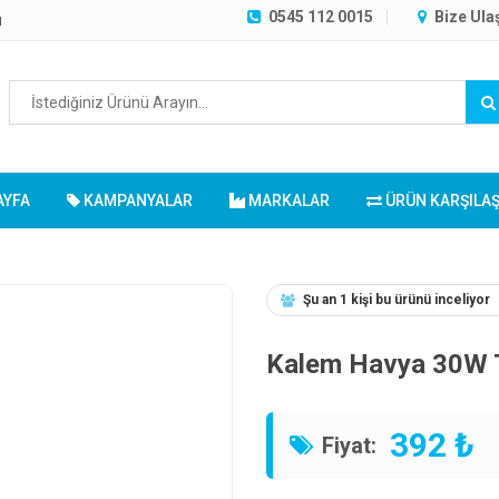
0545 112 0015
Bize Ula
ı
AYFA
KAMPANYALAR
MARKALAR
ÜRÜN KARŞILA
Şu an 1 kişi bu ürünü inceliyor
Kalem Havya 30W T
392 ₺
Fiyat: