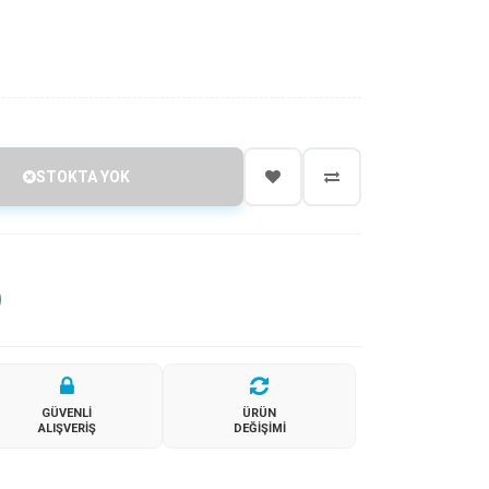
STOKTA YOK
GÜVENLI
ÜRÜN
ALIŞVERIŞ
DEĞIŞIMI