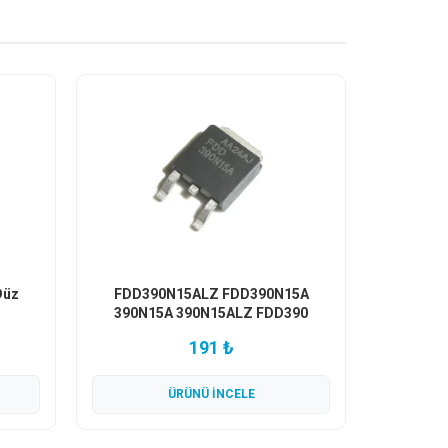
Düz
FDD390N15ALZ FDD390N15A
390N15A 390N15ALZ FDD390
N15ALZ 150V 26A N-Kanal MOSFET
191 ₺
TO-252 Kılıf
ÜRÜNÜ İNCELE