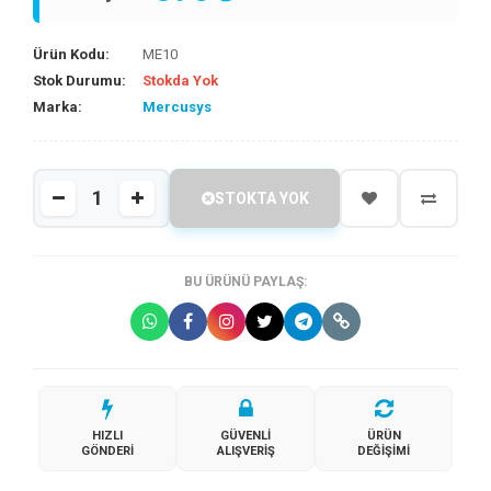
Ürün Kodu:
ME10
Stok Durumu:
Stokda Yok
Marka:
Mercusys
STOKTA YOK
BU ÜRÜNÜ PAYLAŞ:
HIZLI
GÜVENLI
ÜRÜN
GÖNDERI
ALIŞVERIŞ
DEĞIŞIMI