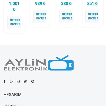
1.001
939 ₺
380 ₺
851 ₺
Cat6
300
802.11N
300M
Extender
₺
Mbps 2
5370
Wireless-
60
Antenli
İşlemcili
N Router
ÜRÜNÜ
ÜRÜNÜ
ÜRÜNÜ
Metre
Wireless
150
İNCELE
İNCELE
İNCELE
ÜRÜNÜ
Uzatıcı
N Router
Mbps
İNCELE
Wireless
Adaptör
HESABIM