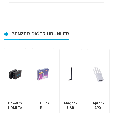
BENZER DIĞER ÜRÜNLER
Powermaster
LB-Link
Magbox
Apronx
HDMI To
BL-
USB
APX-
Cat5-
WR2000
Antenli
WR19Q