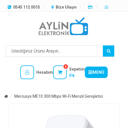
TÜM
0545 112 0015
Bize Ulaşın
KATEGORILER
MENÜ
0
Sepetim
Hesabım
MENÜ
0 ₺
Mercusys ME10 300 Mbps Wi-Fi Menzil Genişletici