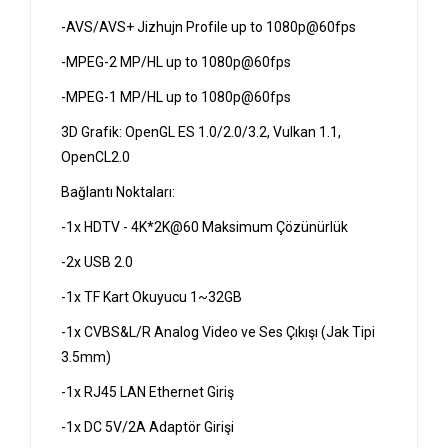
-AVS/AVS+ Jizhujn Profile up to 1080p@60fps
-MPEG-2 MP/HL up to 1080p@60fps
-MPEG-1 MP/HL up to 1080p@60fps
3D Grafik: OpenGL ES 1.0/2.0/3.2, Vulkan 1.1,
OpenCL2.0
Bağlantı Noktaları:
-1x HDTV - 4K*2K@60 Maksimum Çözünürlük
-2x USB 2.0
-1x TF Kart Okuyucu 1~32GB
-1x CVBS&L/R Analog Video ve Ses Çıkışı (Jak Tipi
3.5mm)
-1x RJ45 LAN Ethernet Giriş
-1x DC 5V/2A Adaptör Girişi