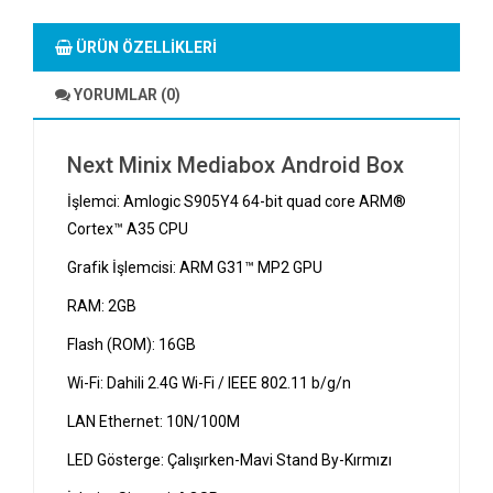
ÜRÜN ÖZELLIKLERI
YORUMLAR (0)
Next Minix Mediabox Android Box
İşlemci: Amlogic S905Y4 64-bit quad core ARM®
Cortex™ A35 CPU
Grafik İşlemcisi: ARM G31™ MP2 GPU
RAM: 2GB
Flash (ROM): 16GB
Wi-Fi: Dahili 2.4G Wi-Fi / IEEE 802.11 b/g/n
LAN Ethernet: 10N/100M
LED Gösterge: Çalışırken-Mavi Stand By-Kırmızı