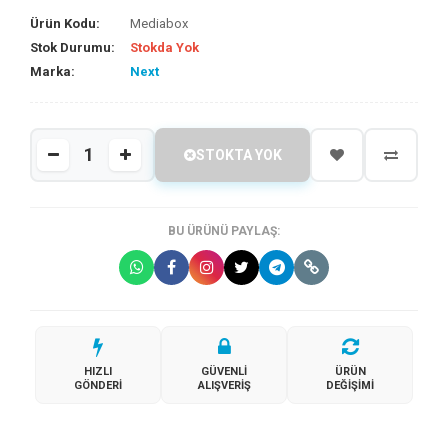
Ürün Kodu:
Mediabox
Stok Durumu:
Stokda Yok
Marka:
Next
STOKTA YOK
BU ÜRÜNÜ PAYLAŞ:
HIZLI
GÜVENLI
ÜRÜN
GÖNDERI
ALIŞVERIŞ
DEĞIŞIMI