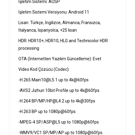
İşletim Sistemi: AOSP
İşletim Sistemi Versiyonu: Android 11
Lisan: Türkçe, İngilizce, Almanca, Fransızca,
İtalyanca, İspanyolca, +25 lisan
HDR: HDR10+, HDR10, HLG and Technicolor HDR
processing
OTA (İnternetten Yazılım Güncelleme): Evet
Video Kod Çözücü (Codec):
-H.265 Main10@L5.1 up to 4k@60fps
-AVS2 Jizhun 10bit Profile up to 4k@60fps
-H.264 BP/MP/HP@L4.2 up to 4k@30fps
-H.263 BP up to 1080p@60fps
-MPEG-4 SP/ASP@L5 up to 1080p@60fps
-WMV9/VC1 SP/MP/AP up to 1080p@60fps