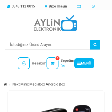
TÜM
0545 112 0015
Bize Ulaşın
KATEGORILER
MENÜ
0
Sepetim
Hesabım
MENÜ
0 ₺
Next Minix Mediabox Android Box