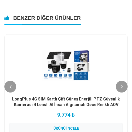
BENZER DIĞER ÜRÜNLER
SECURITECH Çakarlı 5MP IP Poeli Sesli Dış Ortam
Kamera
3.792 ₺
ÜRÜNÜ İNCELE