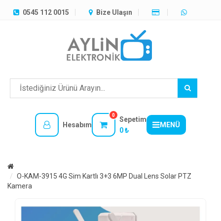
TÜM
0545 112 0015
Bize Ulaşın
KATEGORILER
MENÜ
0
Sepetim
Hesabım
MENÜ
0 ₺
O-KAM-3915 4G Sim Kartlı 3+3 6MP Dual Lens Solar PTZ
Kamera