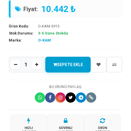
10.442 ₺
Fiyat:
Ürün Kodu:
O-KAM-3915
Stok Durumu:
3-5 Güne Stokda
Marka:
O-KAM
SEPETE EKLE
BU ÜRÜNÜ PAYLAŞ:
HIZLI
GÜVENLI
ÜRÜN