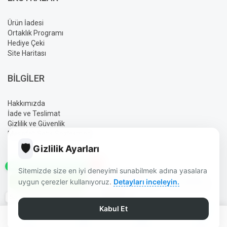
Ürün İadesi
Ortaklık Programı
Hediye Çeki
Site Haritası
BILGILER
Hakkımızda
İade ve Teslimat
Gizlilik ve Güvenlik
Mesafeli Satış Sözleşmesi
🛡️
Gizlilik Ayarları
✕
GÜN İÇINDE SIPARIŞ HATTI
Sitemizde size en iyi deneyimi sunabilmek adına yasalara
AYLIN ELEKTRONIK BURDUR | GÜVENLIK | UYDU | OTO SES
uygun çerezler kullanıyoruz.
Detayları inceleyin.
SISTEMLERI | ELEKTRONIK ÜRÜNLER © 2026 - TÜM HAKLARI
SAKLIDIR.
Saat 14:00'e Kadar Kargo
TASARIM DIZAYN:
AYLIN
Kabul Et
0
0