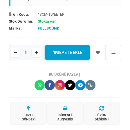
Ürün Kodu:
13CM-TWEETER
Stok Durumu:
Stokta var
Marka:
FULLSOUND
SEPETE EKLE
BU ÜRÜNÜ PAYLAŞ:
HIZLI
GÜVENLI
ÜRÜN
GÖNDERI
ALIŞVERIŞ
DEĞIŞIMI