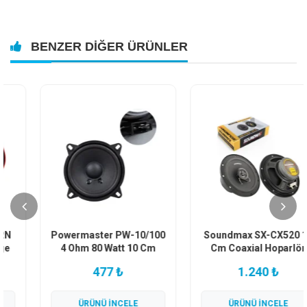
BENZER DIĞER ÜRÜNLER
Powermaster PW-10/100
Soundmax SX-CX520 13
4 Ohm 80 Watt 10 Cm
Cm Coaxial Hoparlör
Tekli Hoparlör
Takımı 2 Adet
477 ₺
1.240 ₺
ÜRÜNÜ İNCELE
ÜRÜNÜ İNCELE