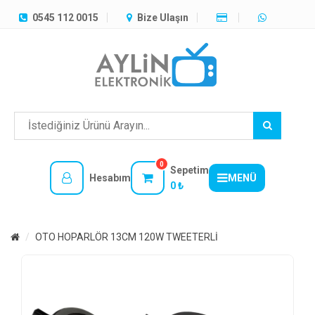
TÜM
0545 112 0015
Bize Ulaşın
KATEGORILER
MENÜ
0
Sepetim
Hesabım
MENÜ
0 ₺
OTO HOPARLÖR 13CM 120W TWEETERLİ