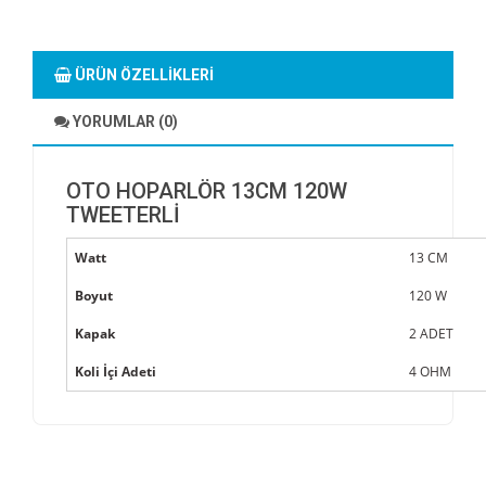
ÜRÜN ÖZELLIKLERI
YORUMLAR (0)
OTO HOPARLÖR 13CM 120W
TWEETERLİ
Watt
13 CM
Boyut
120 W
Kapak
2 ADET
Koli İçi Adeti
4 OHM