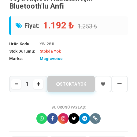
Bluetooth'lu Anfi
1.192 ₺
Fiyat:
1.253 ₺
Ürün Kodu:
YW-281L
Stok Durumu:
Stokda Yok
Marka:
Magicvoice
STOKTA YOK
BU ÜRÜNÜ PAYLAŞ: