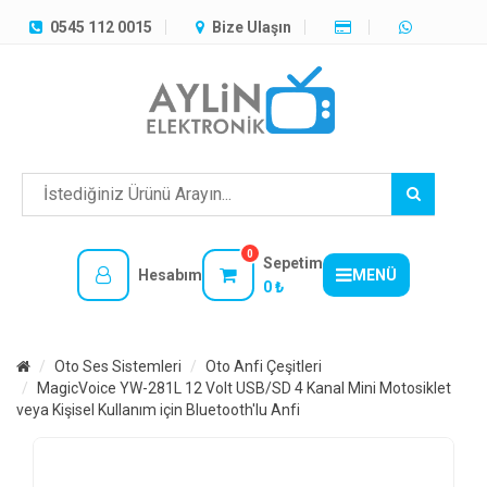
TÜM
0545 112 0015
Bize Ulaşın
KATEGORILER
MENÜ
0
Sepetim
Hesabım
MENÜ
0 ₺
Oto Ses Sistemleri
Oto Anfi Çeşitleri
MagicVoice YW-281L 12 Volt USB/SD 4 Kanal Mini Motosiklet
veya Kişisel Kullanım için Bluetooth'lu Anfi