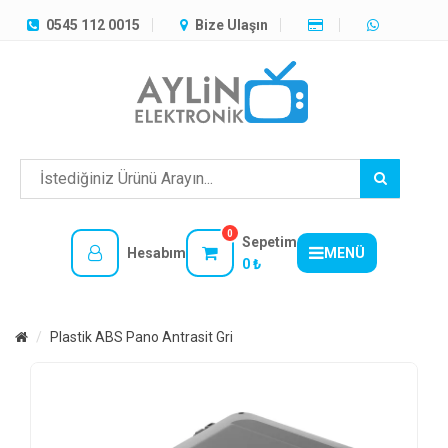
TÜM
0545 112 0015
Bize Ulaşın
KATEGORILER
MENÜ
0
Sepetim
Hesabım
MENÜ
0 ₺
Plastik ABS Pano Antrasit Gri