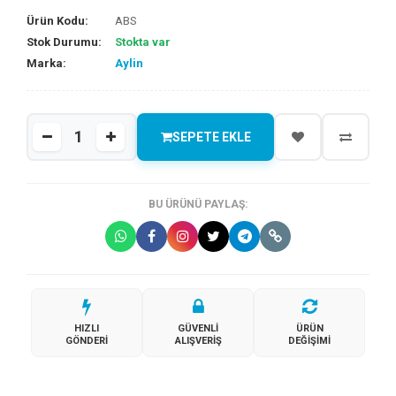
Ürün Kodu:
ABS
Stok Durumu:
Stokta var
Marka:
Aylin
SEPETE EKLE
BU ÜRÜNÜ PAYLAŞ:
HIZLI
GÜVENLI
ÜRÜN
GÖNDERI
ALIŞVERIŞ
DEĞIŞIMI