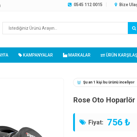
0545 112 0015
Bize Ula
ı
AYFA
KAMPANYALAR
MARKALAR
ÜRÜN KARŞILA
Şu an 1 kişi bu ürünü inceliyor
Rose Oto Hoparlör
756 ₺
Fiyat: