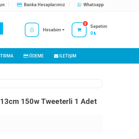
şın
Banka Hesaplarımız
Whatsapp
0
Sepetim
Hesabım
0 ₺
ŞTIRMA
ÖDEME
İLETIŞIM
 13cm 150w Tweeterli 1 Adet