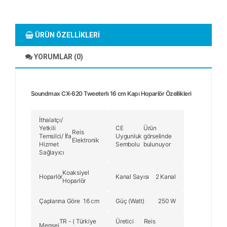
ÜRÜN ÖZELLIKLERI
YORUMLAR (0)
Soundmax CX-620 Tweeterlı 16 cm Kapı Hoparlör Özellikleri
İthalatçı/
Yetkili
CE
Ürün
Reis
Temsilci/ İfa
Uygunluk
görselinde
Elektronik
Hizmet
Sembolu
bulunuyor
Sağlayıcı
Koaksiyel
Hoparlör
Kanal Sayısı
2 Kanal
Hoparlör
Çaplarına Göre
16 cm
Güç (Watt)
250 W
TR - ( Türkiye
Üretici
Reis
Menşei