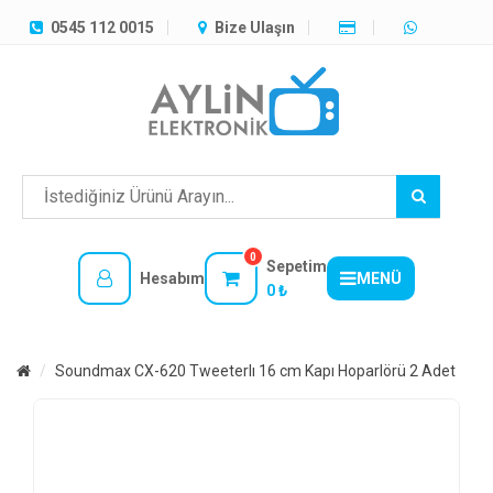
TÜM
0545 112 0015
Bize Ulaşın
KATEGORILER
MENÜ
0
Sepetim
Hesabım
MENÜ
0 ₺
Soundmax CX-620 Tweeterlı 16 cm Kapı Hoparlörü 2 Adet