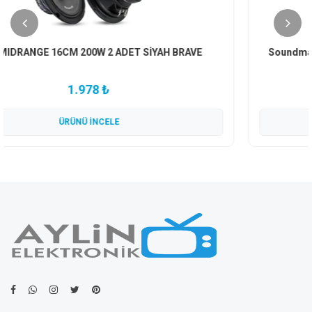
Soundmax SX-CX520 13 Cm Coaxial Hoparlör Takımı 2
Adet
1.239 ₺
ÜRÜNÜ İNCELE