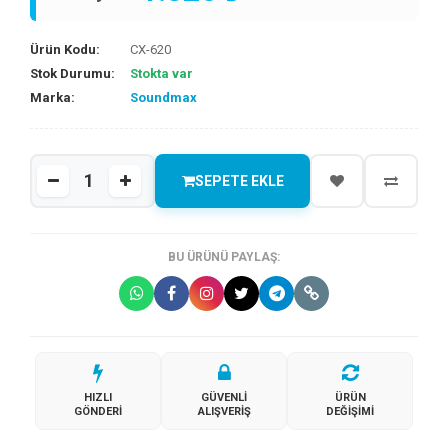
Ürün Kodu:
CX-620
Stok Durumu:
Stokta var
Marka:
Soundmax
SEPETE EKLE
BU ÜRÜNÜ PAYLAŞ:
HIZLI
GÜVENLI
ÜRÜN
GÖNDERI
ALIŞVERIŞ
DEĞIŞIMI