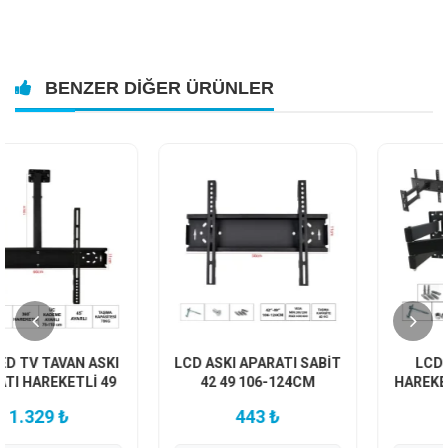
BENZER DIĞER ÜRÜNLER
LCD ASKI APARATI SABİT
LCD ASKI APARATI
42 49 106-124CM
HAREKETLİ ÜÇ KOLLU 32
37 82-97CM CURVET
443 ₺
620 ₺