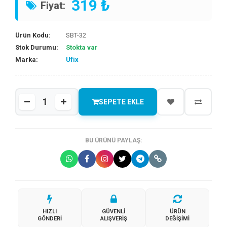
319 ₺
Fiyat:
Ürün Kodu:
SBT-32
Stok Durumu:
Stokta var
Marka:
Ufix
SEPETE EKLE
BU ÜRÜNÜ PAYLAŞ:
HIZLI
GÜVENLI
ÜRÜN
GÖNDERI
ALIŞVERIŞ
DEĞIŞIMI