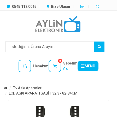
TÜM
0545 112 0015
Bize Ulaşın
KATEGORILER
MENÜ
0
Sepetim
Hesabım
MENÜ
0 ₺
Tv Askı Aparatları
LCD ASKI APARATI SABİT 32 37 82-84CM