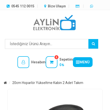
TÜM
0545 112 0015
Bize Ulaşın
KATEGORILER
MENÜ
0
Sepetim
Hesabım
MENÜ
0 ₺
20cm Hoparlör Yükseltme Kabin 2 Adet Takım