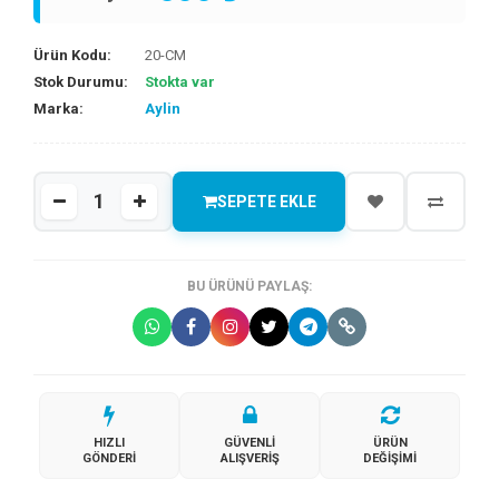
Ürün Kodu:
20-CM
Stok Durumu:
Stokta var
Marka:
Aylin
SEPETE EKLE
BU ÜRÜNÜ PAYLAŞ:
HIZLI
GÜVENLI
ÜRÜN
GÖNDERI
ALIŞVERIŞ
DEĞIŞIMI