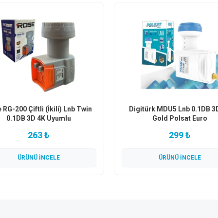
 RG-200 Çiftli (İkili) Lnb Twin
Digitürk MDU5 Lnb 0.1DB 3
0.1DB 3D 4K Uyumlu
Gold Polsat Euro
263 ₺
299 ₺
ÜRÜNÜ İNCELE
ÜRÜNÜ İNCELE