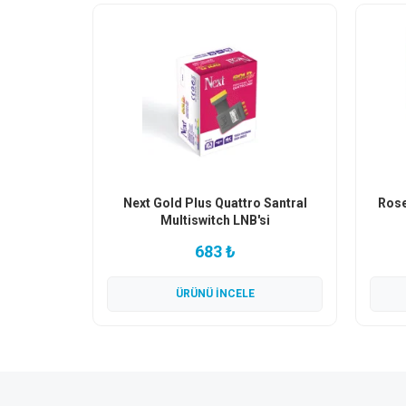
​Next Gold Plus Quattro Santral
Rose
Multiswitch LNB'si
683 ₺
ÜRÜNÜ İNCELE