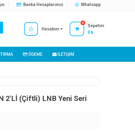
şın
Banka Hesaplarımız
Whatsapp
0
Sepetim
Hesabım
0 ₺
ŞTIRMA
ÖDEME
İLETIŞIM
'Lİ (Çiftli) LNB Yeni Seri