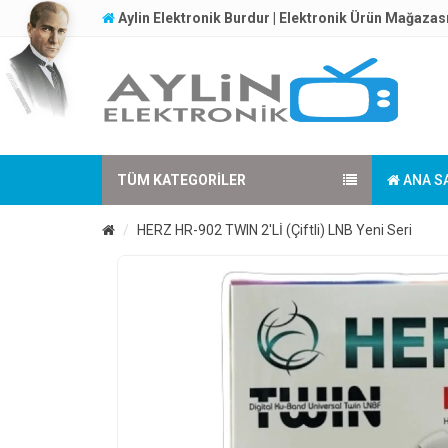
Aylin Elektronik Burdur | Elektronik Ürün Mağazas
TÜM KATEGORILER
ANA S
HERZ HR-902 TWIN 2'Lİ (Çiftli) LNB Yeni Seri