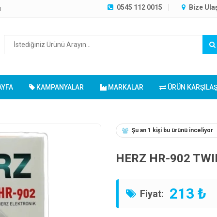
0545 112 0015
Bize Ula
ı
AYFA
KAMPANYALAR
MARKALAR
ÜRÜN KARŞILA
Şu an 1 kişi bu ürünü inceliyor
HERZ HR-902 TWIN 2
213 ₺
Fiyat: