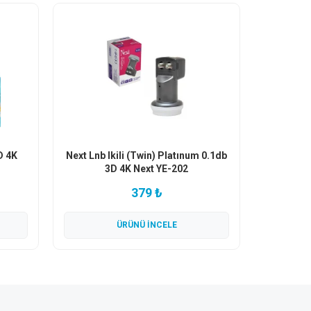
D 4K
Next Lnb Ikili (Twin) Platınum 0.1db
3D 4K Next YE-202
379 ₺
ÜRÜNÜ İNCELE