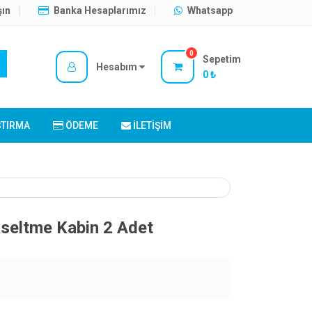
şın
Banka Hesaplarımız
Whatsapp
0
Sepetim
Hesabım
0 ₺
ŞTIRMA
ÖDEME
İLETIŞIM
seltme Kabin 2 Adet