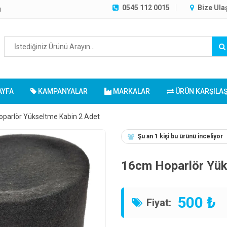
0545 112 0015
Bize Ula
ı
AYFA
KAMPANYALAR
MARKALAR
ÜRÜN KARŞILA
parlör Yükseltme Kabin 2 Adet
Şu an 1 kişi bu ürünü inceliyor
16cm Hoparlör Yük
500 ₺
Fiyat: